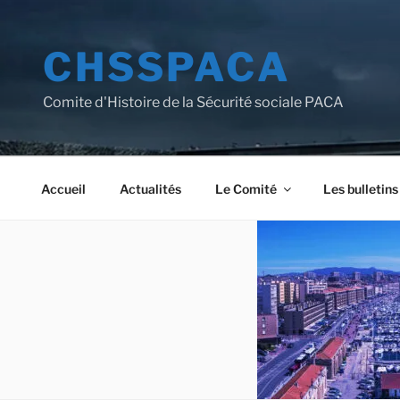
Aller
au
CHSSPACA
contenu
principal
Comite d'Histoire de la Sécurité sociale PACA
Accueil
Actualités
Le Comité
Les bulletins