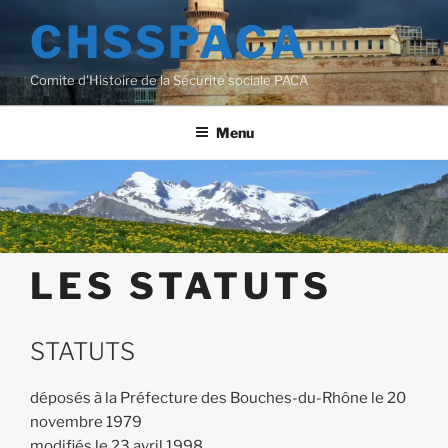
Aller
CHSSPACA
au
contenu
Comite d'Histoire de la Sécurité sociale PACA
principal
Menu
LES STATUTS
STATUTS
déposés à la Préfecture des Bouches-du-Rhône le 20
novembre 1979
modifiés le 23 avril 1998.