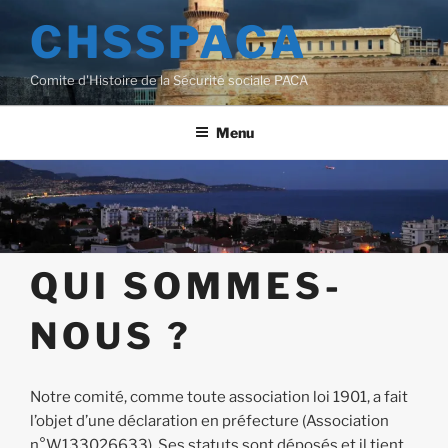
Aller
CHSSPACA
au
contenu
Comite d'Histoire de la Sécurité sociale PACA
principal
Menu
QUI SOMMES-
NOUS ?
Notre comité, comme toute association loi 1901, a fait
l’objet d’une déclaration en préfecture (Association
n°W133026633). Ses statuts sont déposés et il tient