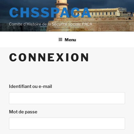
Aller
CHSSPACA
au
contenu
Comite d'Histoire de la Sécurité sociale PACA
principal
Menu
CONNEXION
Identifiant ou e-mail
Mot de passe