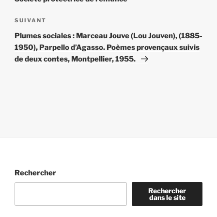
Article
SUIVANT
suivant
Plumes sociales : Marceau Jouve (Lou Jouven), (1885-
1950), Parpello d’Agasso. Poèmes provençaux suivis
de deux contes, Montpellier, 1955.
Rechercher
Rechercher
dans le site