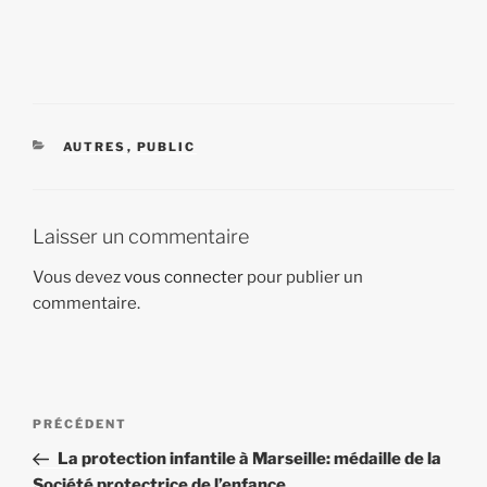
CATÉGORIES
AUTRES
,
PUBLIC
Laisser un commentaire
Vous devez
vous connecter
pour publier un
commentaire.
Navigation
Article
PRÉCÉDENT
de
précédent
La protection infantile à Marseille: médaille de la
l’article
Société protectrice de l’enfance