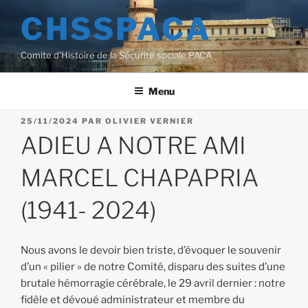
Aller
CHSSPACA
au
contenu
Comite d'Histoire de la Sécurité sociale PACA
principal
Menu
PUBLIÉ
25/11/2024
PAR
OLIVIER VERNIER
LE
ADIEU A NOTRE AMI
MARCEL CHAPAPRIA
(1941- 2024)
Nous avons le devoir bien triste, d’évoquer le souvenir
d’un « pilier » de notre Comité, disparu des suites d’une
brutale hémorragie cérébrale, le 29 avril dernier : notre
fidèle et dévoué administrateur et membre du