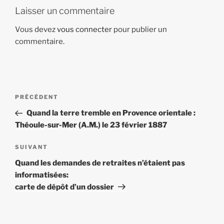
Laisser un commentaire
Vous devez
vous connecter
pour publier un
commentaire.
Navigation
Article
PRÉCÉDENT
de
précédent
Quand la terre tremble en Provence orientale :
l’article
Théoule-sur-Mer (A.M.) le 23 février 1887
Article
SUIVANT
suivant
Quand les demandes de retraites n’étaient pas
informatisées:
carte de dépôt d’un dossier