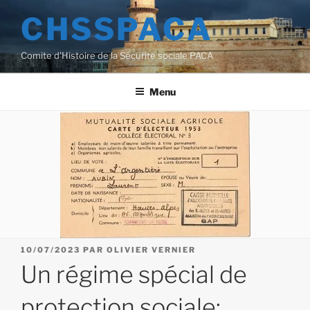
Aller
CHSSPACA
au
contenu
Comite d'Histoire de la Sécurité sociale PACA
principal
Menu
PUBLIÉ
10/07/2023
PAR
OLIVIER VERNIER
LE
Un régime spécial de
protection sociale: