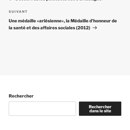
l’article
Article
SUIVANT
suivant
Une médaille «arlésienne», la Médaille d’honneur de
la santé et des affaires sociales (2012)
Rechercher
Rechercher
dans le site