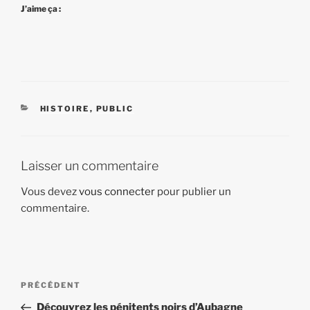
J’aime ça :
CATÉGORIES
HISTOIRE
,
PUBLIC
Laisser un commentaire
Vous devez
vous connecter
pour publier un
commentaire.
Navigation
Article
PRÉCÉDENT
de
précédent
Découvrez les pénitents noirs d’Aubagne